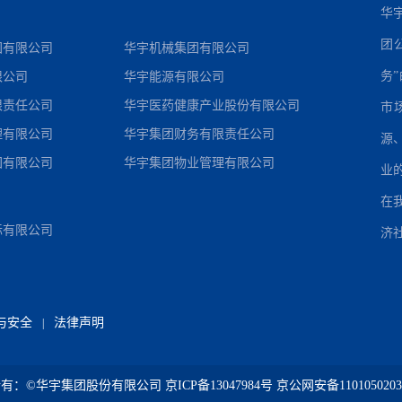
华
团
团有限公司
华宇机械集团有限公司
务
限公司
华宇能源有限公司
限责任公司
华宇医药健康产业股份有限公司
市
理有限公司
华宇集团财务有限责任公司
源
团有限公司
华宇集团物业管理有限公司
业
在
际有限公司
济
与安全
法律声明
|
所有：©华宇集团股份有限公司
京ICP备13047984号
京公网安备1101050203