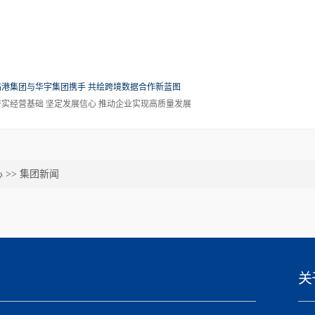
临港集团与华宇集团携手 共绘跨境数据合作新蓝图
夯实经营基础 坚定发展信心 推动企业实现高质量发展
心
>>
集团新闻
关