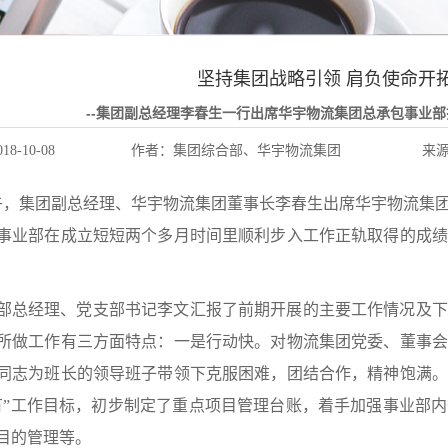
坚持集团战略引领 肩负使命开
--集团副总经理李春生一行出席华宇物流集团总承包事业
018-10-08
作者：
集团综合部、华宇物流集团
来
下午，集团副总经理、华宇物流集团董事长李春生出席华宇物流集
事业部在成立短短两个多月时间里顺利步入工作正轨取得的成绩
部总经理、党支部书记李文汇报了前期开展的主要工作情况及下
所做工作有三方面特点：一是行动快。对物流集团党委、董事会
同志为班长的领导班子带领下克服困难，团结合作，精神饱满。
有”工作目标，初步制定了重点项目管理台账，着手加强事业部
目的管理等。