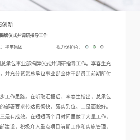
拓创新
部揭牌仪式并调研指导工作
源：
华宇集团
视力保护色：
团总承包事业部揭牌仪式并调研指导工作。李春生充
，并充分赞赏总承包事业部全体干部员工前期所付
步工作思路。在听取汇报后，李春生指出，总承包
的部署要求传达贯彻快，落实到位。二是面貌好。
三是有成效。在短短两个月时间里做了大量工作，
内部建设，积极介入重点项目前期工作和实施管理，