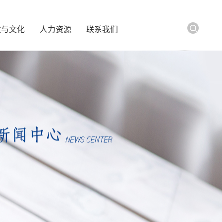
建与文化
人力资源
联系我们