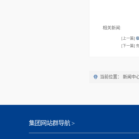
相关新闻:
[上一篇]
[下一篇]
当前位置：
新闻中
集团网站群导航 >