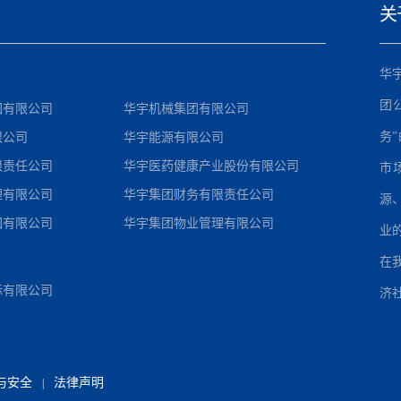
关
华
团
团有限公司
华宇机械集团有限公司
务
限公司
华宇能源有限公司
限责任公司
华宇医药健康产业股份有限公司
市
理有限公司
华宇集团财务有限责任公司
源
团有限公司
华宇集团物业管理有限公司
业
在
际有限公司
济
与安全
法律声明
|