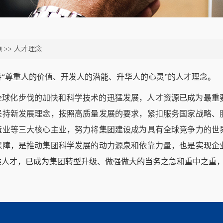
源
>>
人才理念
“尊重人的价值、开发人的潜能、升华人的心灵”的人才理念。
全球化步伐的加快和科学技术的迅猛发展，人才资源已成为最重
坚持新发展理念，按照高质量发展的要求，紧扣服务国家战略、
造业等三大核心主业，努力将集团建设成为具有全球竞争力的世
保障，是推动集团科学发展的动力源泉和依靠力量，也是实现企
类人才，已成为集团转型升级、做强做大的当务之急和重中之重