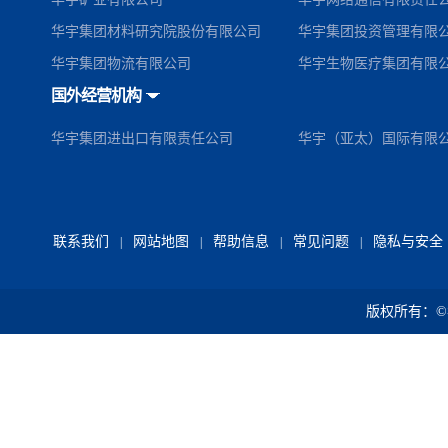
华宇集团材料研究院股份有限公司
华宇集团投资管理有限
华宇集团物流有限公司
华宇生物医疗集团有限
国外经营机构
华宇集团进出口有限责任公司
华宇（亚太）国际有限
联系我们
网站地图
帮助信息
常见问题
隐私与安全
|
|
|
|
版权所有：