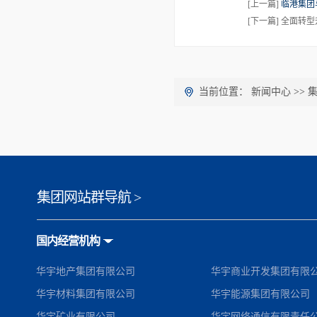
[上一篇]
临港集团
[下一篇]
全面转型
当前位置：
新闻中心
>>
集团网站群导航 >
国内经营机构
华宇地产集团有限公司
华宇商业开发集团有限
华宇材料集团有限公司
华宇能源集团有限公司
华宇矿业有限公司
华宇网络通信有限责任