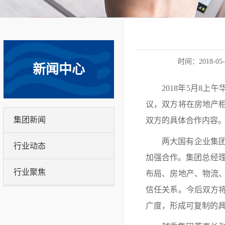
时间：
2018-05
新闻中心
2018年5月8
议，双方将在房地产
集团新闻
双方的具体合作内容
两大国有企业集
行业动态
加强合作。集团总经
行业聚焦
布局、房地产、物流
信任关系。今后双方
广度，形成可复制的