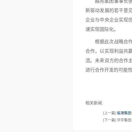
越秀集团董事长
新驱动发展的若干意
企业与中央企业实现
速实现国际化。
根据此次战略合
合作，以实现利益共
流。未来双方的合作
进行合作开发的可能
相关新闻:
[上一篇]
临港集团
[下一篇]
华宇集团