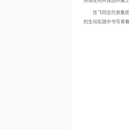
热情支持共青团开展
任飞同志代表集团
的生动实践中书写青