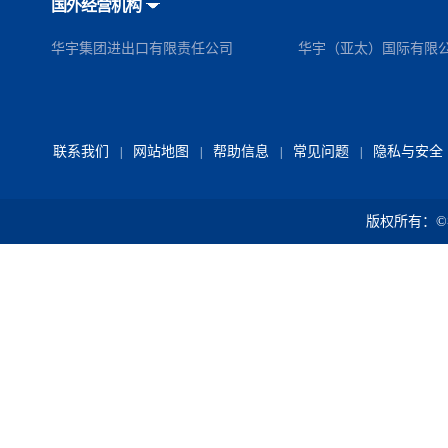
国外经营机构
华宇集团进出口有限责任公司
华宇（亚太）国际有限
联系我们
网站地图
帮助信息
常见问题
隐私与安全
|
|
|
|
版权所有：